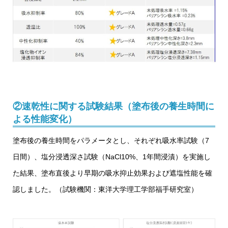
②速乾性に関する試験結果（塗布後の養生時間に
よる性能変化）
塗布後の養生時間をパラメータとし、それぞれ吸水率試験（7
日間）、塩分浸透深さ試験（NaCl10%、1年間浸漬）を実施し
た結果、塗布直後より早期の吸水抑止効果および遮塩性能を確
認しました。（試験機関：東洋大学理工学部福手研究室）