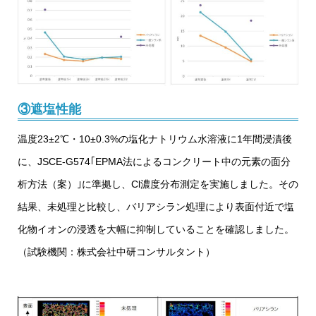
③遮塩性能
温度23±2℃・10±0.3%の塩化ナトリウム水溶液に1年間浸漬後
に、JSCE-G574｢EPMA法によるコンクリート中の元素の面分
析方法（案）｣に準拠し、Cl濃度分布測定を実施しました。その
結果、未処理と比較し、バリアシラン処理により表面付近で塩
化物イオンの浸透を大幅に抑制していることを確認しました。
（試験機関：株式会社中研コンサルタント）