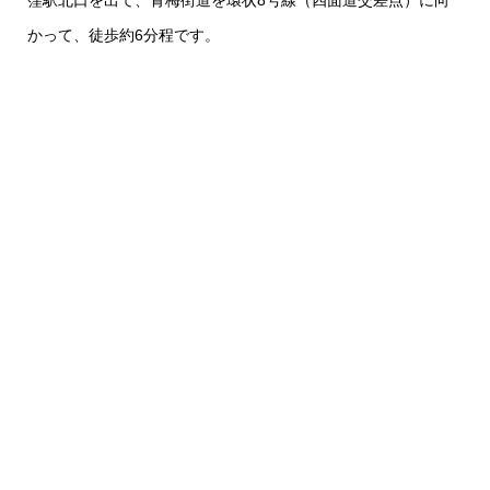
窪駅北口を出て、青梅街道を環状8号線（四面道交差点）に向
かって、徒歩約6分程です。