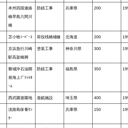
本州四国連絡
防錆工事
兵庫県
200
1
橋早島六間川
橋
苫小牧ｼｰﾊﾞｰｽ
荷役桟橋補修
北海道
200
1
京浜急行川崎
塗装工事
神奈川県
300
1
駅高架橋脚
磐城沖石油開
防錆工事
福島県
350
1
発海上ﾌﾟﾗｯﾄﾎ
ｰﾑ
西武園遊園地
遊戯施設
埼玉県
400
1
淡路島保養ｾﾝ
兵庫県
150
1
ﾀｰ