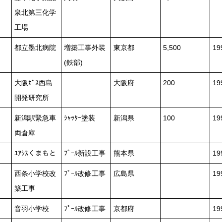
泉北第三化学
工場
都立墨北病院
増築工事外装
東京都
5,500
1
(鉄部)
大阪ｶﾞｽ西島
大阪府
200
1
開発研究所
新潟駅緊急車
ｼｬｯﾀｰ塗装
新潟県
100
1
両倉庫
ﾕｱｼｽくまもと
ﾌﾟｰﾙ新設工事
熊本県
1
西条小学校改
ﾌﾟｰﾙ改修工事
広島県
19
築工事
音羽小学校
ﾌﾟｰﾙ改修工事
京都府
19