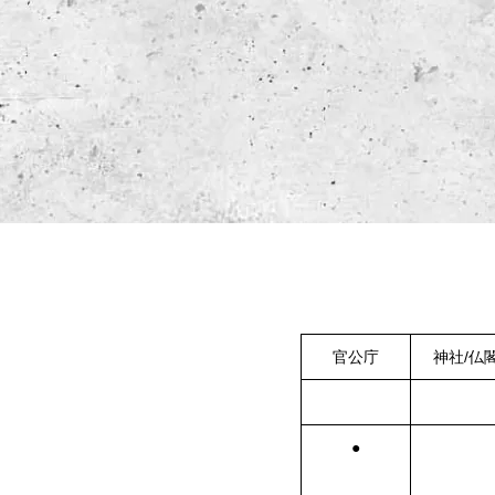
官公庁
神社/仏
●