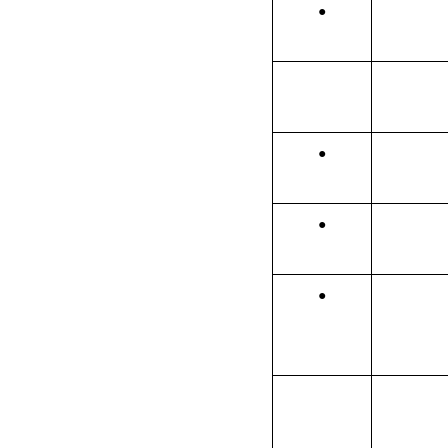
●
●
●
●