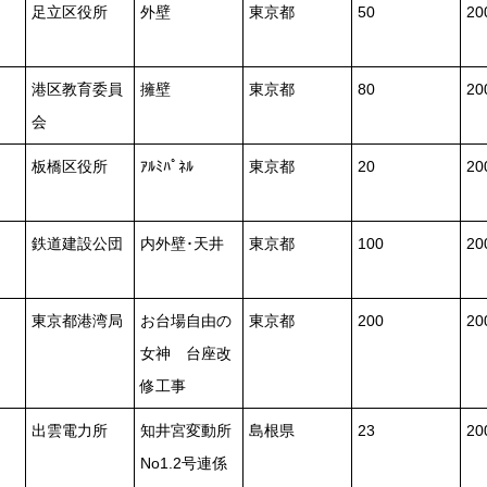
足立区役所
外壁
東京都
50
2
港区教育委員
擁壁
東京都
80
2
会
板橋区役所
ｱﾙﾐﾊﾟﾈﾙ
東京都
20
2
鉄道建設公団
内外壁･天井
東京都
100
20
東京都港湾局
お台場自由の
東京都
200
20
女神 台座改
修工事
出雲電力所
知井宮変動所
島根県
23
2
No1.2号連係