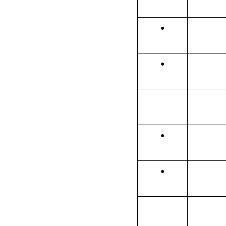
●
●
●
●