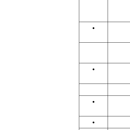
●
●
●
●