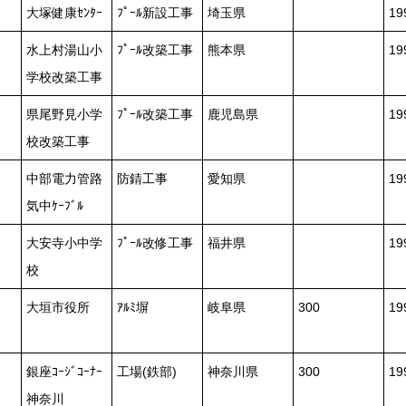
大塚健康ｾﾝﾀｰ
ﾌﾟｰﾙ新設工事
埼玉県
19
水上村湯山小
ﾌﾟｰﾙ改築工事
熊本県
1
学校改築工事
県尾野見小学
ﾌﾟｰﾙ改築工事
鹿児島県
1
校改築工事
中部電力管路
防錆工事
愛知県
1
気中ｹｰﾌﾞﾙ
大安寺小中学
ﾌﾟｰﾙ改修工事
福井県
19
校
大垣市役所
ｱﾙﾐ塀
岐阜県
300
19
銀座ｺｰｼﾞｺｰﾅｰ
工場(鉄部)
神奈川県
300
19
神奈川