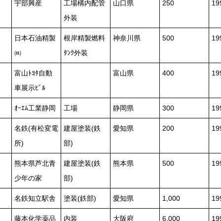
宇部興産
工場構内配管
山口県
250
1
外装
日本石油精製
根岸精製燃料
神奈川県
500
1
㈱
ﾀﾝｸ外装
富山ﾄﾖﾀ自動
富山県
400
1
車展示ﾋﾞﾙ
ｵｰｴﾑ工業静岡
工場
静岡県
300
1
名鉄(有松変電
建屋塗装(鉄
愛知県
200
19
所)
部)
熊本県芦北青
建屋塗装(鉄
熊本県
500
19
少年の家
部)
名鉄知立駅舎
塗装(鉄部)
愛知県
1,000
1
藤本化学薬品
内装
大阪府
6,000
1