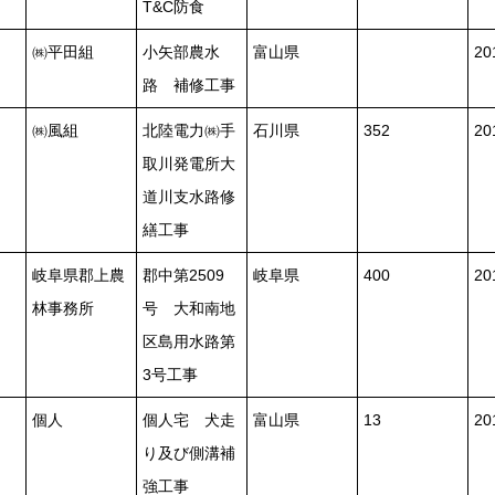
T&C防食
㈱平田組
小矢部農水
富山県
2
路 補修工事
㈱風組
北陸電力㈱手
石川県
352
20
取川発電所大
道川支水路修
繕工事
岐阜県郡上農
郡中第2509
岐阜県
400
20
林事務所
号 大和南地
区島用水路第
3号工事
個人
個人宅 犬走
富山県
13
2
り及び側溝補
強工事