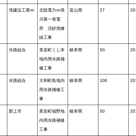
境建設工業㈱
北陸電力㈱境
富山県
27
2
川第一発電
所 沈砂池修
繕工事
水路組合
美並町くじ本
岐阜県
50
2
地内用水路補
修工事
水路組合
大和町島地内
岐阜県
100
2
用水路補修工
事
郡上市
美並町福野地
岐阜県
50
2
内用水路補修
工事