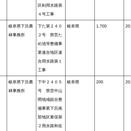
区剣用水路第
４号工事
岐阜県下呂農
下た第２４０
岐阜県
1,700
2
林事務所
２号 県営た
め池等整備事
業連合地区連
合用水路第１
工事
岐阜県下呂農
下中２４０５
岐阜県
200
2
林事務所
号 県営中山
間地域総合整
備事業下呂南
部地区東俣第
２用水路和佐