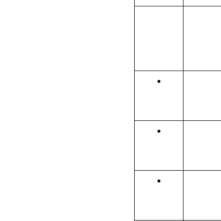
●
●
●