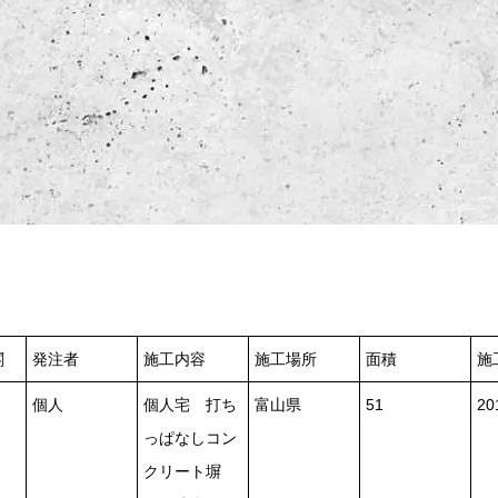
閣
発注者
施工内容
施工場所
面積
施
個人
個人宅 打ち
富山県
51
20
っぱなしコン
クリート塀