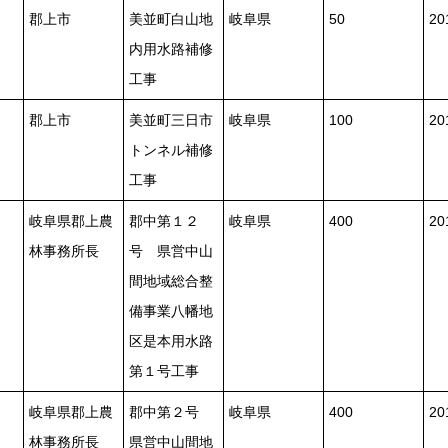
郡上市
美並町白山地
岐阜県
50
2
内用水路補修
工事
郡上市
美並町三日市
岐阜県
100
2
トンネル補修
工事
岐阜県郡上農
郡中第１２
岐阜県
400
2
林事務所長
号 県営中山
間地域総合整
備事業八幡地
区是本用水路
第１号工事
岐阜県郡上農
郡中第２号
岐阜県
400
2
林事務所長
県営中山間地