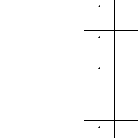
●
●
●
●