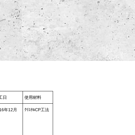
工日
使用材料
16年12月
ｸﾘｽﾀﾙCP工法