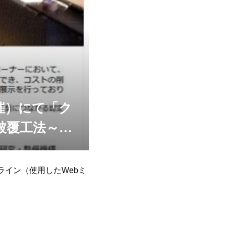
開催）にて「ク
被覆工法～」
オンライン（使用したWebミ