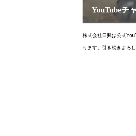
YouTub
株式会社日興は公式Yo
ります。引き続きよろしくお願いい
VLShZyVfW6EQk5g