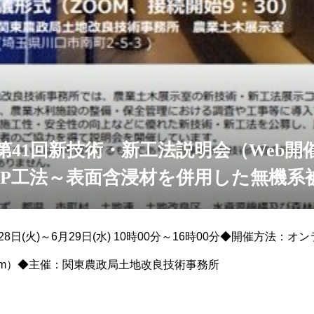
第41回新技術・新工法説明会（Web
CP工法～表面含浸材を併用した無機系
を行いました。
28日(火)～6月29日(水) 10時00分～16時00分◆開催方法：
om）◆主催：関東農政局土地改良技術事務所