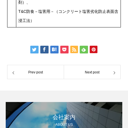
剤）、
T&C防食－塩害用－（コンクリート塩害劣化防止表面含
浸工法）
Prev post
Next post
会社案内
ABOUT US