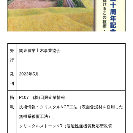
発
関東農業土木事業協会
行
発
2023年5月
刊
掲
P107 (株)日興企業情報、
載
技術情報：クリスタルNCP工法（表面含浸材を併用した
無機系被覆工法）、
クリスタルストーンNR（浸透性無機質反応型改質